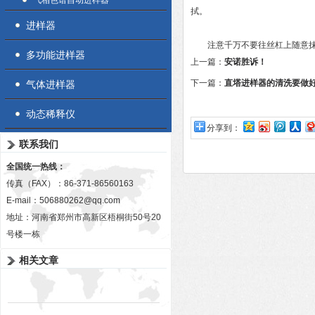
气相色谱自动进样器
拭。
进样器
注意千万不要往丝杠上随意抹润
多功能进样器
上一篇：
安诺胜诉！
下一篇：
直塔进样器的清洗要做
气体进样器
动态稀释仪
分享到：
联系我们
全国统一热线：
传真（FAX）：86-371-86560163
E-mail：
506880262@qq.com
地址：河南省郑州市高新区梧桐街50号20
号楼一栋
相关文章