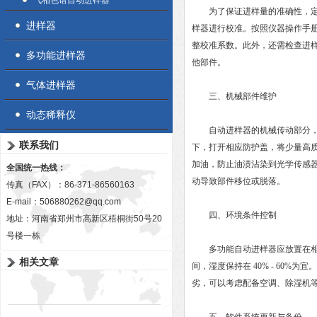
气相色谱自动进样器
为了保证进样量的准确性，定期
进样器
样器进行校准。按照仪器操作手
整校准系数。此外，还需检查进
多功能进样器
他部件。
气体进样器
三、机械部件维护
动态稀释仪
自动进样器的机械传动部分，如
联系我们
下，打开相应防护盖，将少量高
加油，防止油渍沾染到光学传感
全国统一热线：
动导致部件移位或脱落。
传真（FAX）：86-371-86560163
E-mail：
506880262@qq.com
四、环境条件控制
地址：河南省郑州市高新区梧桐街50号20
号楼一栋
多功能自动进样器应放置在相对稳
相关文章
间，湿度保持在 40% - 60
劣，可以考虑配备空调、除湿机