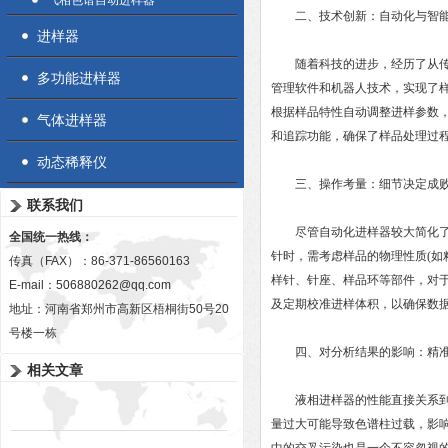
气相色谱自动进样器
二、技术创新：自动化与智能
进样器
随着科技的进步，经历了从传统
多功能进样器
管理软件和机器人技术，实现了
根据样品特性自动调整进样参数
气体进样器
和追踪功能，确保了样品处理过
动态稀释仪
三、操作考量：细节决定成
联系我们
尽管自动化进样器较大简化了操
全国统一热线：
针时，需考虑样品的物理性质(如
传真（FAX）：86-371-86560163
样针、针座、样品环等部件，对
E-mail：
506880262@qq.com
及定期校准进样体积，以确保数
地址：河南省郑州市高新区梧桐街50号20
号楼一栋
四、对分析结果的影响：精准
相关文章
液相进样器的性能直接关系到液
量过大可能导致色谱柱过载，影