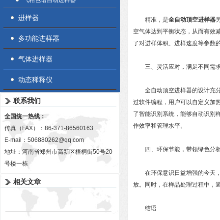
气相色谱自动进样器
进样器
精准，是
全自动顶空进样器
空气体达到平衡状态，从而有效
多功能进样器
了对进样体积、进样速度等参数
气体进样器
三、灵活应对，满足不同需
动态稀释仪
全自动顶空进样器的设计充分考
联系我们
过软件编程，用户可以自定义加
了智能识别系统，能够自动识别
全国统一热线：
作效率和管理水平。
传真（FAX）：86-371-86560163
E-mail：
506880262@qq.com
四、环保节能，带领绿色分析
地址：河南省郑州市高新区梧桐街50号20
号楼一栋
在环保意识日益增强的今天，也
相关文章
放。同时，在样品处理过程中，
结语