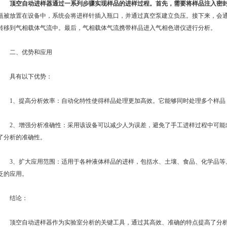
顶空自动进样器通过一系列步骤实现样品的进样过程。首先，需要将样品注入密
瓶被放置在设备中，系统会将进样针插入瓶口，并通过真空泵建立负压。接下来，会
转移到气相载体气流中。最后，气相载体气流携带样品进入气相色谱仪进行分析。
二、优势和应用
具有以下优势：
1、提高分析效率：自动化特性使得样品处理更加高效。它能够同时处理多个样品
2、增强分析准确性：采用该设备可以减少人为误差，避免了手工进样过程中可能
了分析的准确性。
3、扩大应用范围：适用于各种液体样品的进样，包括水、土壤、食品、化学品等
泛的应用。
结论：
顶空自动进样器作为实验室分析的关键工具，通过其高效、准确的特点提高了分析