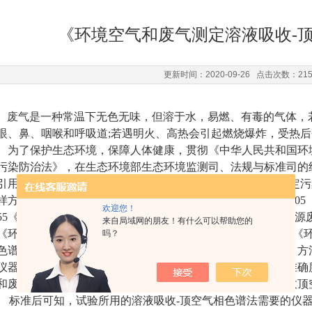
《环境空气和废气测定溶液吸收-顶
更新时间：2020-09-26 点击次数：21
废气
是一种常温下无色无味，但溶于水，易燃、有毒的气体，
眼、鼻、咽喉和呼吸道;若遇明火、高热会引起燃烧爆炸，受热
为了保护生态环境，保障人体健康，贯彻《中华人民共和国环
污染防治法》，在生态环境部生态环境监测司、法规与标准司的
引用了GB 14554《恶臭污染物排放标准》、GB/T 16157
样方法》、HJ 194《环境空气质量手工监测技术规范》、HJ 90
欢迎您！
55《大气污染物无组织排放监测技术导则》和HJ/T 397《固
来自局域网的朋友！有什么可以帮助您的
《环境空气和废气测定溶液吸收-顶空/气相色谱法》。据悉，《
吗？
色谱法》这一标准的内容包括有适用范围、规范性引用文件、方
仪器和设备、样品、分析步骤、结果计算与表示、精密度和准确
和废物处理，规定了测定环境空气和固定污染源废气溶液吸收顶
标准后可知，试验所用的溶液吸收-顶空气相色谱法需要的仪