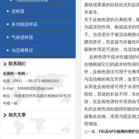
气相色谱自动进样器
基链或苯基的硅烷化试剂反
进样器
辛基等。
关于反相色谱的分离机理，
多功能进样器
为疏溶剂作用。根据疏溶剂
子。当溶质分
子
被流动相推
气体进样器
膜排挤开，而直接
与
非极性
吸附作用是可逆的，当流动
动态稀释仪
反相色谱中疏水性越强的化
联系我们
合物根据它们的疏水特性得
外，反相色谱法可用于分离
全国统一热线：
与流动相的相互作用，改变它
传真（FAX）：86-371-86560163
从而使反相色谱可用于水溶
E-mail：
506880262@qq.com
烷烃，其链的长短不同，长
地址：河南省郑州市高新区梧桐街50号20
加，在反相色谱柱中溶质由
号楼一栋
长的反相色谐柱能得到较好
相关文章
碳氢化合物，溶质与固定相
而增加。
上一篇：
FID及NPD检测的维护