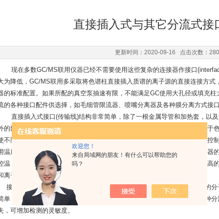
直接插入式与其它分流式接
更新时间：2020-09-16 点击次数：28
现在多数GC/MS联用仪器已经不需要使用这些复杂的连接器作接口(interfa
大为降低，GC/MS联用多采取将色谱柱直接插
入
质谱的离子源的直接连接方式，接口仅
器的标准配置。如果所配的真空泵抽速有限，不能满足GC使用大孔径或填充柱
流的各种接口配件供选择，如毛细管限流器、喷嘴分离器及各种膜分离方式接
直接插
入
式接口(传输线)结构非常简单，除了一根金属导管和加热套，以
外的部件。可加热的金属导管，在色谱柱出口和离子源
入
口之间，长度取决于
使不同柱径的色谱柱穿过，金属导管有一个带加热器的保温套，独立调节和控
欢迎您！
用温度应相匹配，以保持色谱柱流出物不发生冷凝。若只有保温套没有加热器
来自局域网的朋友！有什么可以帮助您的
吗？
控温，因此传输线的温度是靠色谱柱箱和离子源温度的传导，不仅达不到较高
和离子源温度变化而变化。
接插
入
式接口的优点:死体积小;无催化分解效应;无吸附;不存在与化合物的
简单，只有一个连接件，减少了漏气的部位;色谱柱易安装，操作方便;与各种
失，可增加检测的灵敏度。