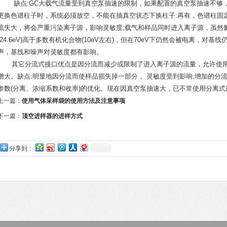
缺点:GC大载气流量受到真空泵抽速的限制，如果配置的真空泵抽速不够，
更换色谱柱子时，系统必须放空，不能在抽真空状态下换柱子:再有，色谱柱固
流失大，将会严重污染离子源，影响灵敏度;载气和样品同时进
入
离子源，虽然
(24.6eV)高于多数有机化合物(10eV左右)，但在70eV下仍然会被电离，
声，基线和噪声对灵敏度都有影响。
其它分流式接口优点是因分流而减少或限制了进
入
离子源的流量，允许使
增大。缺点:明显地因分流而使样品损失掉一部分， 灵敏度受到影响;增加的分
参数(分离、浓缩系数和收率)的优化。现在因真空泵抽速大，已不常使用分离式
上一篇：
使用气体采样袋的使用方法及注意事项
下一篇：
顶空进样器的进样方式
分享到：