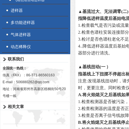
气相色谱自动进样器
进样器
▲基流过大、无法调零(
二
)
指
降低进样温度后基始电
多功能进样器
1.检查载气是否污染或流
2.检查色谱柱安装连接部
气体进样器
3.检讨是否色谱柱老化不
4.
.降低进样器温度后基始
动态稀释仪
器部分进行清洗。
联系我们
▲基线扭动(
一
）
全国统一热线：
指基线上下扭摆不停超出
传真（FAX）：86-371-86560163
注意:发现基线扭动时，
E-mail：
506880262@qq.com
时，更要注意。同时检查
地址：河南省郑州市高新区梧桐街50号20
A.
将火焰熄灭之后基线如
号楼一栋
1.检查检测器是否被污染
相关文章
2.检查检测器的温度是否
3.检查是否离子信号线故
B.
将火焰熄灭之后基线停