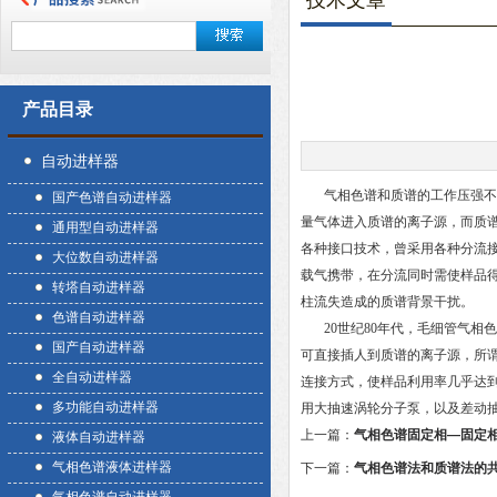
技术文章
产品目录
自动进样器
气相色谱和质谱的工作压强不同
国产色谱自动进样器
量气体进入质谱的离子源，而质
通用型自动进样器
各种接口技术，曾采用各种分流
大位数自动进样器
载气携带，在分流同时需使样品
转塔自动进样器
柱流失造成的质谱背景干扰。
色谱自动进样器
20世纪80年代，毛细管气相
国产自动进样器
可直接插人到质谱的离子源，所谓
全自动进样器
连接方式，使样品利用率几乎达
多功能自动进样器
用大抽速涡轮分子泵，以及差动抽
上一篇：
气相色谱固定相—固定
液体自动进样器
气相色谱液体进样器
下一篇：
气相色谱法和质谱法的