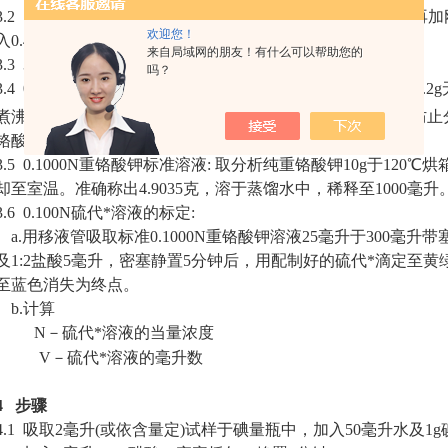
3.2 1%淀粉溶液: 将1克可溶性淀粉用少量蒸馏水调成糊状，再
欢迎您！
入0.4g氯化锌保存(三氯甲烷5～6滴亦可)。
来自局域网的朋友！有什么可以帮助您的
3.3 36%醋酸。
吗？
3.4 0.100N硫代*溶液: 将25g硫代*(分析纯Na
S
O
·5H
O)和0.
2
2
3
2
煮沸放冷的蒸馏水中，然后稀释至1000毫升贮存于棕色瓶中防止分解。
铬酸钾溶液标定。
3.5 0.1000N重铬酸钾标准溶液: 取分析纯重铬酸钾10g于12
却至室温。准确称出4.9035克，溶于蒸馏水中，稀释至1000毫升
3.6 0.100N硫代*溶液的标定:
a.用移液管吸取标准0.1000N重铬酸钾溶液25毫升于300毫升
及1:2盐酸5毫升，密塞静置5分钟后，用配制好的硫代*滴定至
至蓝色消失为终点。
b.计算
N－硫代*溶液的当量浓度
V－硫代*溶液的毫升数
4 步骤
4.1 吸取2毫升(或依含量定)试样于碘量瓶中，加入50毫升水及1