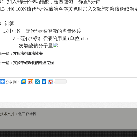
4.2 加入5毫升36% 醋酸，密塞摇匀，静置5分钟。
4.3 用0.100N硫代*标准液滴至淡黄色时加入5滴淀粉溶液继
5 计算
式中 : N－硫代*标准溶液的当量浓度
V－硫代*标准溶液的用量 (单位mL)
次氯酸钠分子量
上一篇：
常用溶剂混溶性表
下一篇：
实验中硅烷化的处理过程
分享到：
技术支持：
化工仪器网