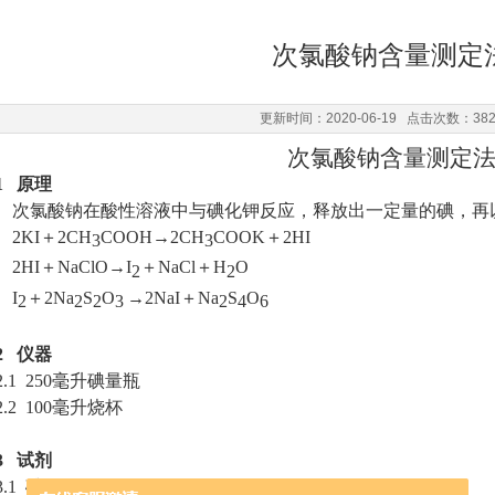
次氯酸钠含量测定
更新时间：2020-06-19 点击次数：38
次氯酸钠含量测定
1 原理
次氯酸钠在酸性溶液中与碘化钾反应，释放出一定量的碘，
2KI＋2CH
COOH→2CH
COOK＋2HI
3
3
2HI＋NaClO→I
＋NaCl＋H
O
2
2
I
＋2Na
S
O
→2NaI＋Na
S
O
2
2
2
3
2
4
6
2 仪器
2.1 250毫升碘量瓶
2.2 100毫升烧杯
3 试剂
3.1 碘化钾(分析纯)