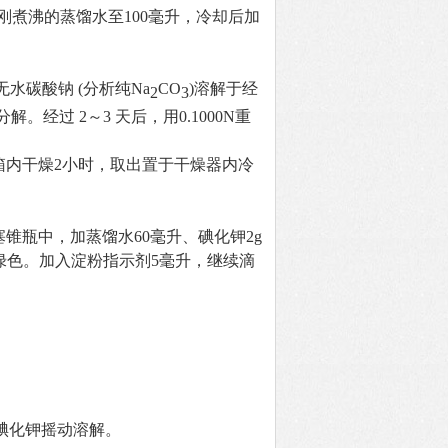
加刚煮沸的蒸馏水至100毫升，冷却后加
2g无水碳酸钠 (分析纯Na
CO
)溶解于经
2
3
经过 2～3 天后，用0.1000N重
0℃烘箱内干燥2小时，取出置于干燥器内冷
。
带塞锥瓶中，加蒸馏水60毫升、碘化钾2g
黄绿色。加入淀粉指示剂5毫升，继续滴
g碘化钾摇动溶解。