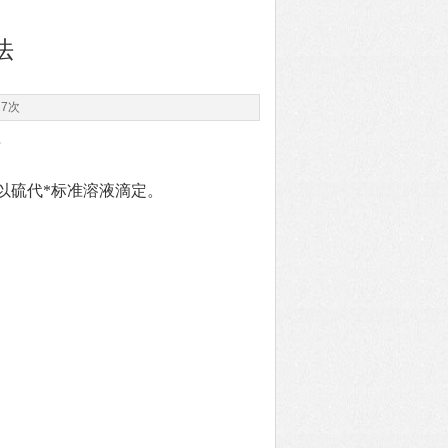
法
27次
法
再以硫代*标准溶液滴定。