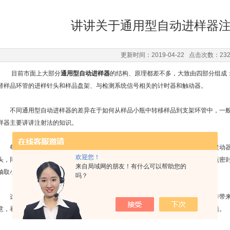
讲讲关于通用型自动进样器
更新时间：2019-04-22 点击次数：23
目前市面上大部分
通用型自动进样器
的结构、原理都差不多，大致由四部分组成
替样品环管的进样针头和样品盘架、与检测系统信号相关的计时器和触动器。
不同通用型自动进样器的差异在于如何从样品小瓶中转移样品到支架环管中，一般
样器主要讲讲注射法的知识。
每个样品分析周期由计时器控制，样品分析完毕后有三个自动化的动作：①促动器
欢迎您！
头，同时转动支架，将准备进样的小瓶对准进样针头，进样针头下降刺破样品小瓶密
来自局域网的朋友！有什么可以帮助您的
抽取小瓶中的样品，完成装样步骤。
吗？
选择
通用型自动进样器
的目的，就是为了满足大批量分析需求，减少人工操作带
意，看是否能满足自身需求。下面就来说说选择通用型自动进样器要注意哪些问题。