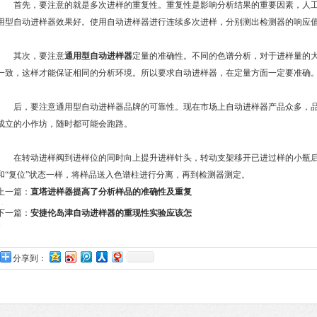
首先，要注意的就是多次进样的重复性。重复性是影响分析结果的重要因素，人工
用型自动进样器效果好。使用自动进样器进行连续多次进样，分别测出检测器的响应
其次，要注意
通用型自动进样器
定量的准确性。不同的色谱分析，对于进样量的
一致，这样才能保证相同的分析环境。所以要求自动进样器，在定量方面一定要准确
后，要注意通用型自动进样器品牌的可靠性。现在市场上自动进样器产品众多，品
成立的小作坊，随时都可能会跑路。
在转动进样阀到进样位的同时向上提升进样针头，转动支架移开已进过样的小瓶后
和“复位”状态一样，将样品送入色谱柱进行分离，再到检测器测定。
上一篇：
直塔进样器提高了分析样品的准确性及重复
性
下一篇：
安捷伦岛津自动进样器的重现性实验应该怎
么做
分享到：