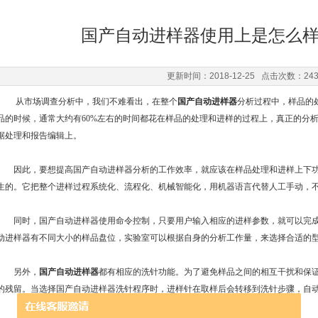
国产自动进样器使用上是怎么
更新时间：2018-12-25 点击次数：24
从市场调查分析中，我们不难看出，在整个
国
产自动进样器
分析过程中，样品的
品的时候，通常大约有60%左右的时间都花在样品的处理和进样的过程上，真正的分析所
据处理和报告编辑上。
因此，要想提高国产自动进样器分析的工作效率，就应该在样品处理和进样上下功
生的。它把整个进样过程系统化、流程化、机械智能化，用机器语言代替人工手动，
同时，国产自动进样器使用命令控制，只要用户输入相应的进样参数，就可以完成
动进样器有不同大小的样品盘位，实验室可以根据自身的分析工作量，来选择合适的
另外，
国产自动进样器
都有相应的洗针功能。为了避免样品之间的相互干扰和保
的残留。当选择国产自动进样器洗针程序时，进样针在取样后会转移到洗针步骤，自