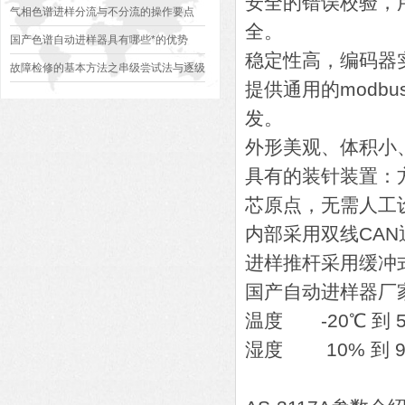
安全的错误校验，
气相色谱进样分流与不分流的操作要点
全。
国产色谱自动进样器具有哪些*的优势
稳定性高，编码器
故障检修的基本方法之串级尝试法与逐级
提供通用的modb
逼近法
发。
外形美观、体积小
具有的装针装置：
芯原点，无需人工
内部采用双线CA
进样推杆采用缓冲
国产自动进样器厂家A
温度 -20℃ 到 5
湿度 10% 到 9