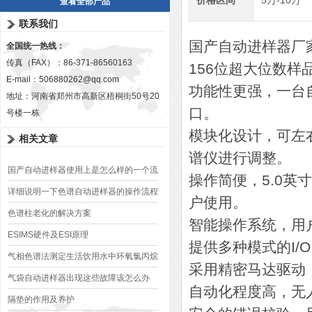
价格区间
5万-10万
查看全部产品
联系我们
国产自动进样器厂家A
全国统一热线：
传真（FAX）：86-371-86560163
156位超大位数
E-mail：
506880262@qq.com
功能性更强，一台
地址：河南省郑州市高新区梧桐街50号20
口。
号楼一栋
模块化设计，可左
相关文章
谱仪进行调整。
国产自动进样器使用上是怎么样的一个流
操作简便，5.0
程呢
详细说明一下色谱自动进样器的操作流程
户使用。
色谱柱老化的解决方案
智能操作系统，用
ESIMS硬件及ESI原理
提供多种模式的I
气相色谱法测定生活饮用水中环氧氯丙烷
采用精密马达驱动
气袋自动进样器出现这些故障该怎么办
自动化程度高，无
隔垫的作用及养护