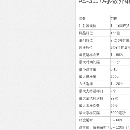
AS-3117A参数介
参数
范围
注射器规格
1、1(国产)5
样品瓶位
156位
溶剂瓶位
2 位 (可扩展
废液瓶位
2位(可扩展至
每瓶进样次数
1～99次
最大时间间隔
999分
最小进样量
0.1μl
最大进样量
250μl
方法选择
1～20个
最大支持进样口
2个
最大清洗针次数
99次
最大泵样次数
99次
最大泵样间隔
5000毫秒
粘度延时
0～60s
进样前、后驻留时间
0～120s（