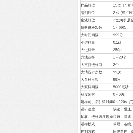
样品瓶位
15位（可扩
溶剂瓶位
2 位 (可扩展
废液瓶位
2位(可扩展至
每瓶进样次数
1～99次
大时间间隔
999分
小进样量
0.1μl
大进样量
250μl
方法选择
1～20个
大支持进样口
2个
大清洗针次数
99次
大泵样次数
99次
大泵样间隔
5000毫秒
粘度延时
0～60s
进样前、后驻留时间
0～120s（
进针速度
快速、慢速
抽取、进样速度选择
快速、慢速
进样模式
常规、连续、
控制方式
间隔自控、