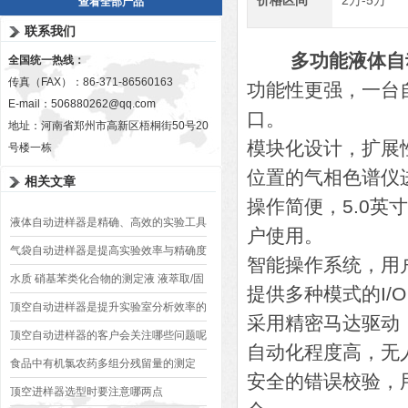
价格区间
2万-5万
查看全部产品
联系我们
多功能液体自动
全国统一热线：
传真（FAX）：86-371-86560163
功能性更强，一台
E-mail：
506880262@qq.com
口。
地址：河南省郑州市高新区梧桐街50号20
模块化设计，扩展
号楼一栋
位置的气相色谱仪
相关文章
操作简便，5.0
液体自动进样器是精确、高效的实验工具
户使用。
气袋自动进样器是提高实验效率与精确度
智能操作系统，用
的装置
水质 硝基苯类化合物的测定液 液萃取/固
提供多种模式的I
相萃取-气相色谱法
顶空自动进样器是提升实验室分析效率的
采用精密马达驱动
工具
顶空自动进样器的客户会关注哪些问题呢
自动化程度高，无
食品中有机氯农药多组分残留量的测定
安全的错误校验，
顶空进样器选型时要注意哪两点