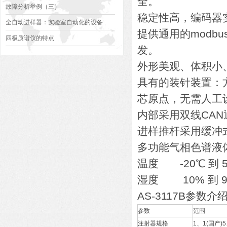
全。
故障分析举例（三）
稳定性高，编码器
全自动进样器：实验室自动化的设备
提供通用的modb
四极质谱仪的特点
发。
外形美观、体积小
具有的装针装置：
芯原点，无需人工
内部采用双线CA
进样推杆采用缓冲
多功能气相色谱液体
温度 -20℃ 到 5
湿度 10% 到 9
AS-3117B参数介
参数
范围
注射器规格
1、1(国产)5